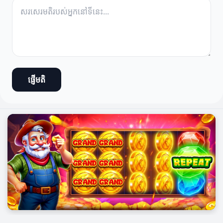
ផ្ញើមតិ