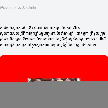
2026-06-07
Admin
ការថែទាំសុខភាពនៃត្រី៖ ជំហានសំខាន់សម្រាប់អ្នកអាណិត
សុខភាពរបស់ត្រីគឺជាផ្នែកខ្លាំងមួយក្នុងការថែទាំអាងត្រី។ ជាធម្មតា ត្រីមួយក្រុម
ត្រូវការទឹកស្អាត និងអាហារដែលមានសារធាតុចិញ្ចឹមផ្ដល់អត្ថប្រយោជន៍។ ដើម្បី
ធានាថាត្រីរបស់អ្នកនៅក្នុងសុខភាពល្អសូមអនុវត្តវិធីសាស្ត្រខាងក្រោម។