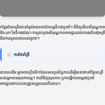
កន្លែងដែលត្រីរស់នៅគួរតែមានការកែលម្អទឹកជាប្រចាំ។ ពិនិត្យមើលសីតុណ្ហភាព
និង pH នៃទឹកផងដែរ។ ការគ្រប់គ្រងសីតុណ្ហភាពអាចជួយដល់ការផលិតស៊ុមត្រី
និងការលូតលាស់របស់ពួកវា។
📰
ការថែទាំត្រី
នាពេលដើម អ្នកអាចប្រើវេទិកាដែលមានប្រសិទ្ធភាពដើម្បីធានាថានៅថ្ងៃនេះត្រី
របស់អ្នកមានសុខភាពល្អ។ ការពិនិត្យសុខភាព ឬការធ្វើការតេស្តជាប្រចាំ
អាចជួយចាប់យកសញ្ញាសម្រួលណាក៏ដោយ។