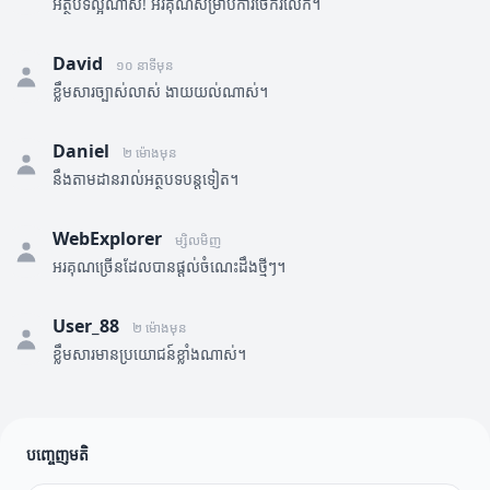
អត្ថបទល្អណាស់! អរគុណសម្រាប់ការចែករំលែក។
David
១០ នាទីមុន
ខ្លឹមសារច្បាស់លាស់ ងាយយល់ណាស់។
Daniel
២ ម៉ោងមុន
នឹងតាមដានរាល់អត្ថបទបន្តទៀត។
WebExplorer
ម្សិលមិញ
អរគុណច្រើនដែលបានផ្តល់ចំណេះដឹងថ្មីៗ។
User_88
២ ម៉ោងមុន
ខ្លឹមសារមានប្រយោជន៍ខ្លាំងណាស់។
បញ្ចេញមតិ