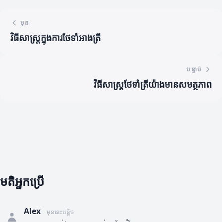
មុន
វិធីសាស្ត្រក្នុងការថែទាំអាងត្រី
បន្ទាប់
វិធីសាស្ត្រថែទាំត្រីយ៉ាងមានសមត្ថភាព
មតិអ្នកប្រើ
Alex
មុននេះបន្តិច