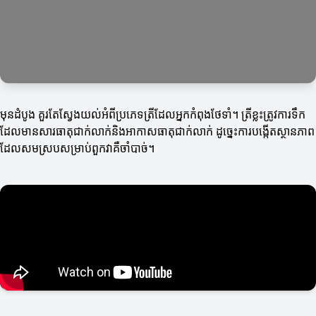
មុនដំបូង គួរតែស្វែងយល់អំពីប្រភេទត្រីដែលអ្នកកំពុងថែទាំ។ ត្រីខ្លះត្រូវការទឹក
ដែលមានសារធាតុជាក់លាក់និងអាកាសធាតុជាក់លាក់ ដូច្នេះការបង្កើតស្ថានភាព
ដែលសមស្របសម្រាប់ពួកវាគឺចាំបាច់។