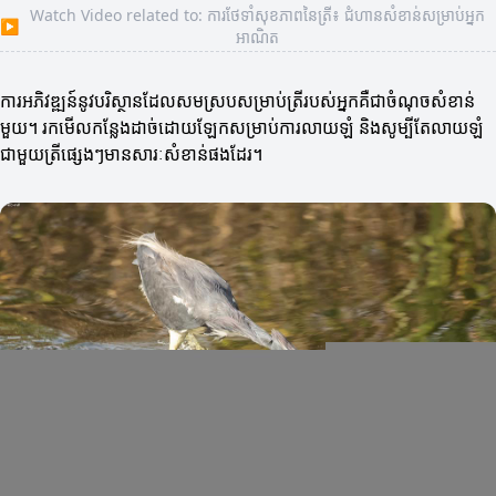
Watch Video related to: ការថែទាំសុខភាពនៃត្រី៖ ជំហានសំខាន់សម្រាប់អ្នក
▶
អាណិត
ការអភិវឌ្ឍន៍នូវបរិស្ថានដែលសមស្របសម្រាប់ត្រីរបស់អ្នកគឺជាចំណុចសំខាន់
មួយ។ រកមើលកន្លែងដាច់ដោយឡែកសម្រាប់ការលាយឡំ និងសូម្បីតែលាយឡំ
ជាមួយត្រីផ្សេងៗមានសារៈសំខាន់ផងដែរ។