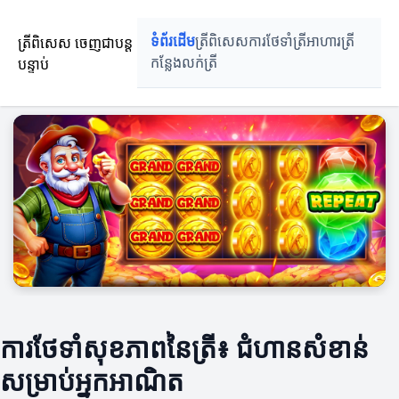
ត្រីពិសេស ចេញជាបន្ត
ទំព័រដើម
ត្រីពិសេស
ការថែទាំត្រី
អាហារត្រី
បន្ទាប់
កន្លែងលក់ត្រី
ការថែទាំសុខភាពនៃត្រី៖ ជំហានសំខាន់
សម្រាប់អ្នកអាណិត