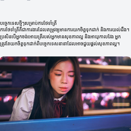
បច្ចេកទេសថ្មីៗសម្រាប់ការថែទាំត្រី
ការថែទាំត្រីគឺជាការងារ​ដែលតម្រូវឲ្យមានការយកចិត្តទុកដាក់ និងការយល់ដឹង។
ប្រសិនបើអ្នកចង់អោយត្រីរបស់អ្នកមានសុខភាពល្អ និងអាយុកាលវែង អ្នក
ត្រូវតែយកចិត្តទុកដាក់ពីបច្ចេកទេសនានាដែលអាចជួយផ្តល់សុខភាពល្អ។