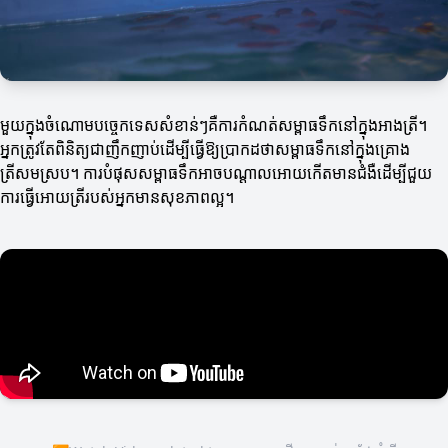
មួយក្នុងចំណោមបច្ចេកទេសសំខាន់ៗគឺការកំណត់សម្ពាធទឹកនៅក្នុងអាងត្រី។
អ្នកត្រូវតែពិនិត្យជាញឹកញាប់ដើម្បីធ្វើឱ្យប្រាកដថាសម្ពាធទឹកនៅក្នុងគ្រោង
ត្រីសមស្រប។ ការបំផុសសម្ពាធទឹកអាចបណ្ដាលអោយកើតមានជំងឺដើម្បីជួយ
ការធ្វើអោយត្រីរបស់អ្នកមានសុខភាពល្អ។