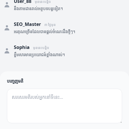
User_88
មុននេះបន្តិច
នឹងតាមដានរាល់អត្ថបទបន្តទៀត។
SEO_Master
៣ ថ្ងៃមុន
អរគុណច្រើនដែលបានផ្តល់ចំណេះដឹងថ្មីៗ។
Sophia
មុននេះបន្តិច
ខ្លឹមសារមានប្រយោជន៍ខ្លាំងណាស់។
បញ្ចេញមតិ