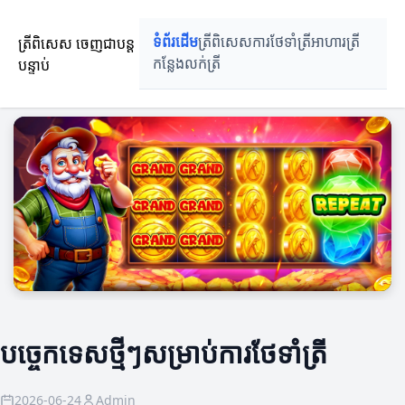
ត្រីពិសេស ចេញជាបន្ត
ទំព័រដើម
ត្រីពិសេស
ការថែទាំត្រី
អាហារត្រី
បន្ទាប់
កន្លែងលក់ត្រី
បច្ចេកទេសថ្មីៗសម្រាប់ការថែទាំត្រី
2026-06-24
Admin