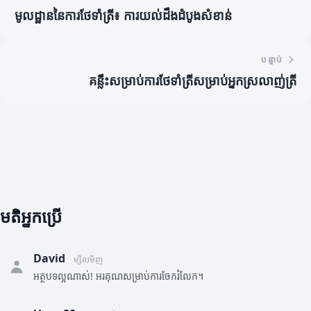
មូលដ្ឋាននៃការថែទាំត្រី៖ ការយល់ដឹងដំបូងសំខាន់
បន្ទាប់
គន្លឹះសម្រាប់ការថែទាំត្រីសម្រាប់អ្នកស្រលាញ់ត្រី
មតិអ្នកប្រើ
David
ម្សិលមិញ
អត្ថបទល្អណាស់! អរគុណសម្រាប់ការចែករំលែក។