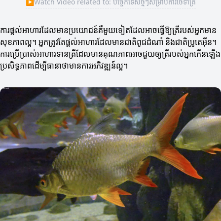
▶
Watch Video related to: បច្ចេកទេសថ្មីៗសម្រាប់ការថែទាំត្រី
ការផ្តល់អាហារដែលមានប្រយោជន៍គឺមួយទៀតដែលអាចធ្វើឱ្យត្រីរបស់អ្នកមាន
សុខភាពល្អ។ អ្នកត្រូវតែផ្តល់អាហារដែលមានជាតិពូជដំណាំ និងជាតិប្រូតេអ៊ីន។
ការប្រើប្រាស់អាហារទានត្រីដែលមានគុណភាពអាចជួយឲ្យត្រីរបស់អ្នកកើនឡើង
ប្រសិទ្ធភាពដើម្បីធានាថាមានការអភិវឌ្ឍន៍ល្អ។