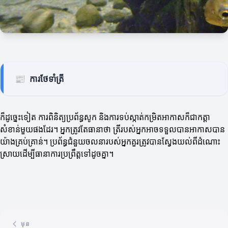
📰
ការថែទាំត្រី
ក៏ដូច្នេះទៀត ការពិនិត្យប្រព័ន្ធសូក និងការទប់ស្កាត់កម្រិតអាកាសក៏ជាកត្តា
សំខាន់មួយផងដែរ។ អ្នកត្រូវតែធានាថា ត្រីរបស់អ្នកអាចទទួលបានអាកាសបាន
យ៉ាងគ្រប់គ្រាន់។ ប្រព័ន្ធជំនួយចលនារបស់អ្នកគួរត្រូវបានស្វែងយល់ពីដំណោះ
ស្រាយដើម្បីធានាការប្រព្រឹត្តទៅដូចគ្នា។
មុន