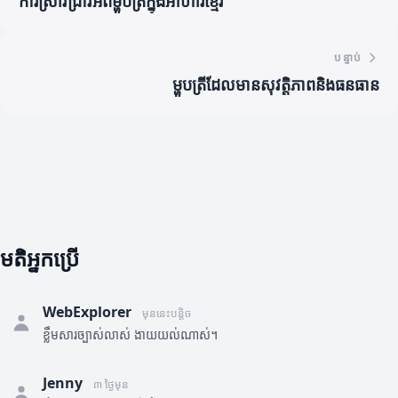
ការស្រាវជ្រាវអំពីម្ហូបត្រីក្នុងអាហារខ្មែរ
បន្ទាប់
ម្ហូបត្រីដែលមានសុវត្តិភាពនិងធនធាន
មតិអ្នកប្រើ
WebExplorer
មុននេះបន្តិច
ខ្លឹមសារច្បាស់លាស់ ងាយយល់ណាស់។
Jenny
៣ ថ្ងៃមុន