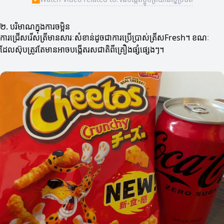
២. បរិមាណក្នុងការចម្អិន
ការជ្រើសរើសត្រីមានសារៈសំខាន់ដូចជាការប្រើប្រាស់ត្រីសFresh។ ខណៈ
ដែលស៊ុបត្រូវតែមានអាចបង្កើតរសជាតិពីគ្រឿងផ្សំផ្សេងៗ។