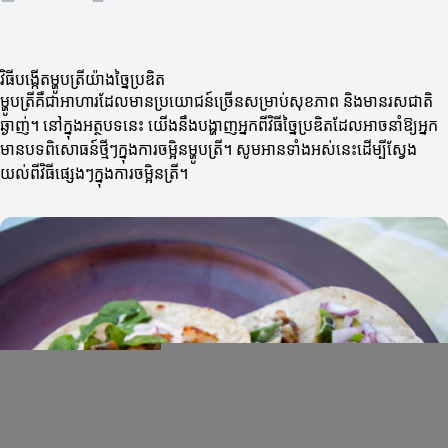
វិធីបង្កើតម្ហូបត្រីយ៉ាងច្នៃប្រឌិត
ម្ហូបត្រីគឺជាអាហារដែលមានប្រយោជន៍ច្រើនសម្រាប់សុខភាព និងមានរសជាតិ
ឆ្ងាញ់។ នៅក្នុងអត្ថបទនេះ យើងនឹងបង្ហាញអ្នកពីវិធីច្នៃប្រឌិតដែលអាចនាំឱ្យអ្នក
មានបទពិសោធន៍ថ្មីៗក្នុងការចម្អិនម្ហូបត្រី។ សូមអានទាំងអស់នេះដើម្បីស្វែង
យល់ពីវិធីផ្សេងៗក្នុងការចម្អិន​ត្រី។