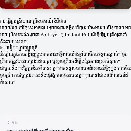
៣. ធ្វើម្ហូបត្រីដោយប្រើឧបករណ៍ឌីជីថល
បច្ចេកវិទ្យានៅថ្ងៃនេះអាចជួយអ្នកក្នុងការចម្អិនត្រីបានយ៉ាងមានប្រសិទ្ធភាព។ អ្នក
អាចប្រើឧបករណ៍ដូចជា Air Fryer ឬ Instant Pot ដើម្បីធ្វើម្ហូបត្រីឲ្យឆ្ងាញ់
និងងាយស្រួល។
៤. របៀបបង្ហាញម្ហូបត្រី
និស្ស័យក្នុងការបង្ហាញម្ហូបអាចមានឥទ្ធិពលយ៉ាងខ្លាំងលើការទទួលស្គាល់។ ម្ហូប
ត្រីអាចត្រូវបានសម្រង់ដោយផ្កា ឬស្លាបព្រិលដើម្បីបន្ថែមភាពស្រស់ស្អាត។
ជាមួយនឹងការច្នៃប្រឌិតទាំងនេះ អ្នកអាចទទួលបានបទពិសោធន៍ថ្មីៗក្នុងការចម្អិន
ម្ហូបត្រី។ ការច្នៃប្រឌិតនេះនឹងធ្វើឱ្យការចម្អិនរបស់អ្នកក្លាយទៅជាបទពិសោធន៍ដ៏
ពិសេស។
មុន