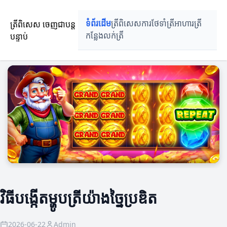
ត្រីពិសេស ចេញជាបន្ត
ទំព័រដើម
ត្រីពិសេស
ការថែទាំត្រី
អាហារត្រី
បន្ទាប់
កន្លែងលក់ត្រី
វិធីបង្កើតម្ហូបត្រីយ៉ាងច្នៃប្រឌិត
2026-06-22
Admin