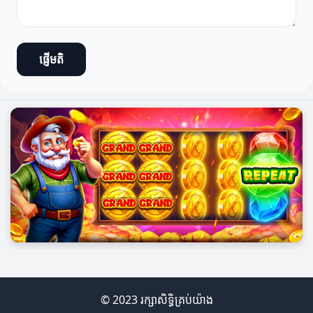
ផ្ញើមតិ
© 2023 រក្សាសិទ្ធិគ្រប់យ៉ាង