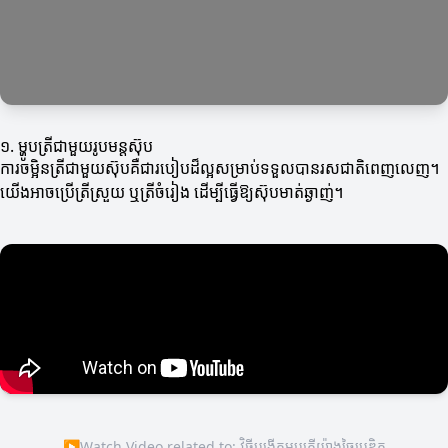
១. ម្ហូបត្រីជាមួយរូបមន្តស៊ុប
ការចម្អិនត្រីជាមួយស៊ុបគឺជារបៀបដ៏ល្អសម្រាប់ទទួលបានរសជាតិពេញលេញ។
យើងអាចប្រើត្រីស្រួយ ឬត្រីចំរៀង ដើម្បីធ្វើឱ្យស៊ុបមាត់ឆ្ងាញ់។
▶
Watch Video related to: វិធីបង្កើតម្ហូបត្រីយ៉ាងច្នៃប្រឌិត