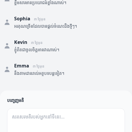
ខ្លឹមសារមានប្រយោជន៍ខ្លាំងណាស់។
Sophia
៣ ថ្ងៃមុន
អរគុណច្រើនដែលបានផ្តល់ចំណេះដឹងថ្មីៗ។
Kevin
៣ ថ្ងៃមុន
ខ្ញុំពិតជាចូលចិត្តអានវាណាស់។
Emma
៣ ថ្ងៃមុន
នឹងតាមដានរាល់អត្ថបទបន្តទៀត។
បញ្ចេញមតិ