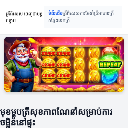
ត្រីពិសេស ចេញជាបន្ត
ទំព័រដើម
ត្រីពិសេស
ការថែទាំត្រី
អាហារត្រី
បន្ទាប់
កន្លែងលក់ត្រី
មុខម្ហូបត្រីសុខភាពណែនាំសម្រាប់ការ
ចម្អិននៅផ្ទះ