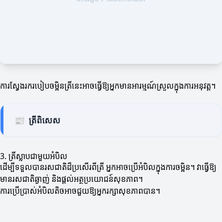
ការស្វែងរករបៀបចម្អិនត្រីនេះអាចធ្វើឱ្យអ្នកមានអារម្មណ៍ស្រួលក្នុងការអនុវត្ត។
📰
ត្រីពិសេស
3. ត្រីស្លាបជាមួយអំបិល
ដើម្បីទទួលបានរសជាតិដ៏ប្រសើរពីត្រី អ្នកអាចប្រើអំបិលក្នុងការចម្អិន។ វាធ្វើឱ្យ
មានរសជាតិឆ្ងាញ់ និងផ្តល់អត្ថប្រយោជន៍សុខភាព។
ការប្រើប្រាស់អំបិលតិចអាចជួយឱ្យអ្នករក្សាសុខភាពបាន។