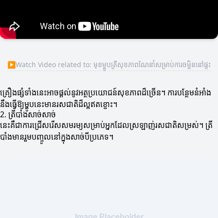
▶
Watch Video related to: មុខម្ហូបត្រីសុខភាពណែនាំសម្រាប់ការចម្អិននៅផ្ទះ
គ្រឿងផ្សំទាំងនេះអាចផ្តល់នូវអត្ថប្រយោជន៍សុខភាពដ៏ច្រើន។ ការបន្ថែមនំអាំង
នឹងធ្វើឱ្យម្ហូបនេះមានរសជាតិដ៏ល្អឥតខ្ចោះ។
2. ត្រីបាំងសាច់សាច់
នេះគឺជាការជ្រើសរើសសមរម្យសម្រាប់អ្នកដែលស្រឡាញ់រសជាតិសម្រស់។ ត្រី
បាំងមានរួមបញ្ចូលនៅក្នុងសាច់បីប្រភេទ។