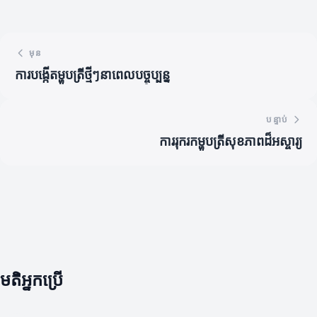
មុន
ការបង្កើតម្ហូបត្រីថ្មីៗនាពេលបច្ចុប្បន្ន
បន្ទាប់
ការរុករកម្ហូបត្រីសុខភាពដ៏អស្ចារ្យ
មតិអ្នកប្រើ