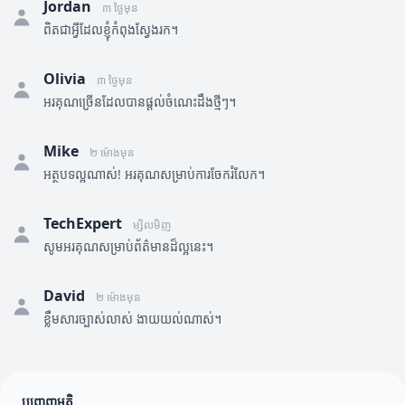
Jordan
៣ ថ្ងៃមុន
ពិតជាអ្វីដែលខ្ញុំកំពុងស្វែងរក។
Olivia
៣ ថ្ងៃមុន
អរគុណច្រើនដែលបានផ្តល់ចំណេះដឹងថ្មីៗ។
Mike
២ ម៉ោងមុន
អត្ថបទល្អណាស់! អរគុណសម្រាប់ការចែករំលែក។
TechExpert
ម្សិលមិញ
សូមអរគុណសម្រាប់ព័ត៌មានដ៏ល្អនេះ។
David
២ ម៉ោងមុន
ខ្លឹមសារច្បាស់លាស់ ងាយយល់ណាស់។
បញ្ចេញមតិ