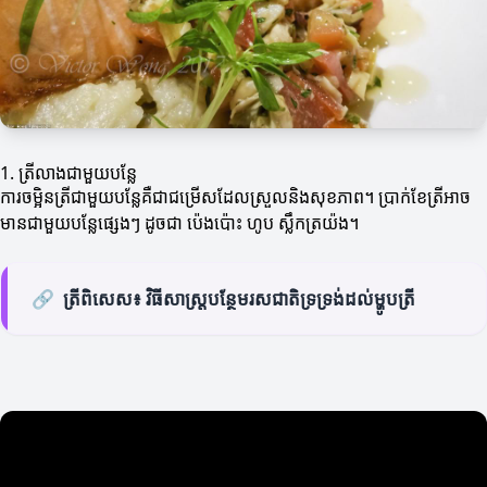
1. ត្រីលាងជាមួយបន្លែ
ការចម្អិនត្រីជាមួយបន្លែគឺជាជម្រើសដែលស្រួលនិងសុខភាព។ ប្រាក់ខែត្រីអាច
មានជាមួយបន្លែផ្សេងៗ ដូចជា ប៉េងប៉ោះ ហូប ស្លឹកត្រយ៉ង។
🔗
ត្រីពិសេស៖ វិធីសាស្ត្របន្ថែមរសជាតិទ្រទ្រង់ដល់ម្ហូបត្រី