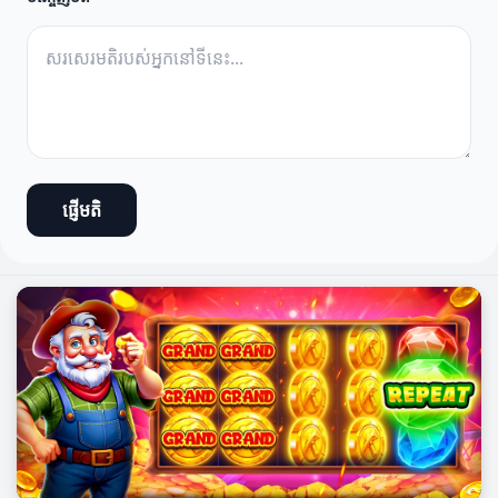
ផ្ញើមតិ