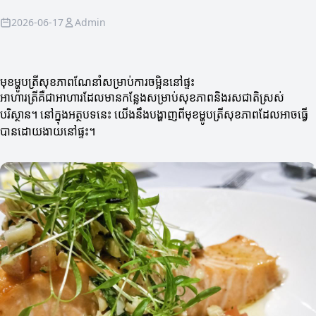
2026-06-17
Admin
មុខម្ហូបត្រីសុខភាពណែនាំសម្រាប់ការចម្អិននៅផ្ទះ
អាហារត្រីគឺជាអាហារដែលមានកន្លែងសម្រាប់សុខភាពនិងរសជាតិស្រស់
បរិស្ថាន។ នៅក្នុងអត្ថបទនេះ យើងនឹងបង្ហាញពីមុខម្ហូបត្រីសុខភាពដែលអាចធ្វើ
បានដោយងាយនៅផ្ទះ។