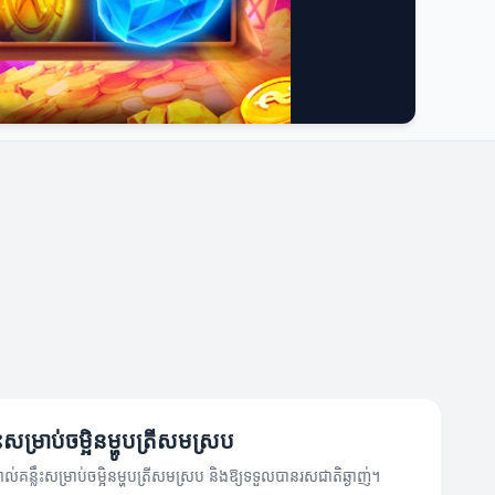
ឹះសម្រាប់ចម្អិនម្ហូបត្រីសមស្រប
ាល់គន្លឹះសម្រាប់ចម្អិនម្ហូបត្រីសមស្រប និងឱ្យទទួលបានរសជាតិឆ្ងាញ់។