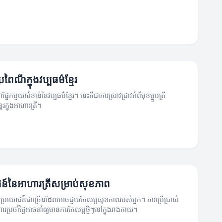
ីប្រពៃណីក្នុងវប្បធម៌ខ្មែរ
ាផ្នែកមួយសំខាន់នៃវប្បធម៌ខ្មែរ។ នេះគឺជាការស្រាវជ្រាវអំពីមុខម្ហូបត្រី
ដរក្នុងអាហារត្រី។
ន៍នៃអាហារត្រីសម្រាប់សុខភាព
្ថប្រយោជន៍ជាច្រើនដែលអាចជួយកែលម្អសុខភាពរបស់អ្នក។ ការប្រើប្រាស់
ហារប្រចាំថ្ងៃអាចនាំឲ្យមានការកែលម្អថ្មីៗនៅក្នុងរាងកាយ។