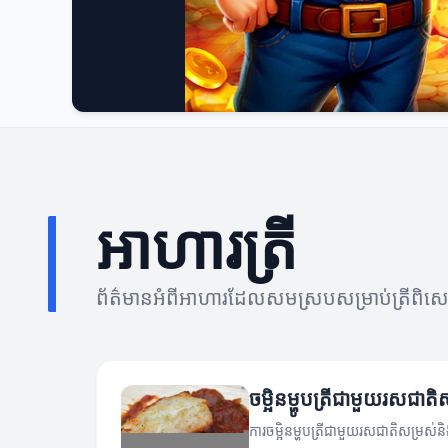
អាហារត្រី
ព័ត៌មានអំពីអាហារដែលសមស្របសម្រាប់ត្រីពិ
ចម្អិនម្ហូបត្រីជាមួយរសជាត
ការចម្អិនម្ហូបត្រីជាមួយរសជាតិសម្រស់ន