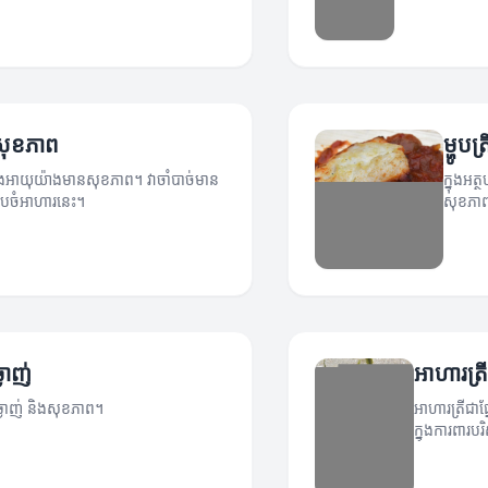
ីសុខភាព
ម្ហូប
្នុងអាយុយ៉ាងមានសុខភាព។ វាចាំបាច់មាន
ក្នុងអត
ៀបចំអាហារនេះ។
សុខភា
្ងាញ់
អាហារត្រ
្យឆ្ងាញ់ និងសុខភាព។
អាហារត្រីជាផ
ក្នុងការពារប