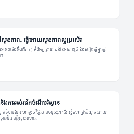
ត្រីសុខភាព: ធ្វើអោយសុខភាពល្អប្រសើរ
្ថបទនេះយើងនឹងពិភាក្សាអំពីអត្ថប្រយោជន៍នៃអាហារត្រី និងរបៀបធ្វើម្ហូបត្រី
ព។
ីនិងការរស់រវើកចំណីបរិស្ថាន
្នែកសំខាន់នៃអាហារប្រចាំថ្ងៃរបស់មនុស្ស។ តើវាស្ថិតនៅក្នុងចំណុចណានៅ
រិស្ថាននិងសន្ដិសុខអាហារ?