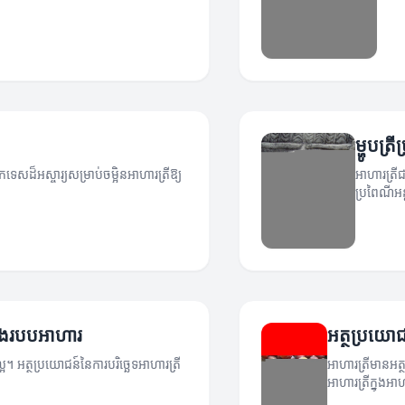
ម្ហូបត្រ
កទេសដ៏អស្ចារ្យសម្រាប់ចម្អិនអាហារត្រីឱ្យ
អាហារត្រីជ
ប្រពៃណីអន្
នុងរបបអាហារ
អត្ថប្រយោជ
អ។ អត្ថប្រយោជន៍នៃការបរិច្ឆេទអាហារត្រី
អាហារត្រីមានអត
អាហារត្រីក្នុងអា