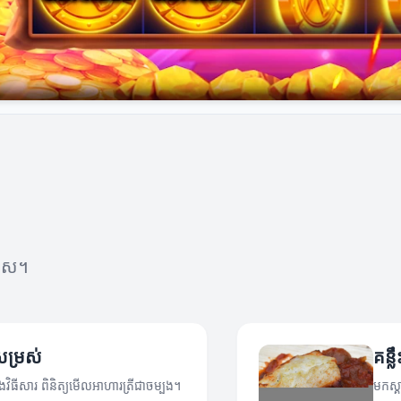
សេស។
ិសម្រស់
គន្ល
ិងវិធីសារ ពិនិត្យមើលអាហារត្រីជាចម្បង។
មកស្គ