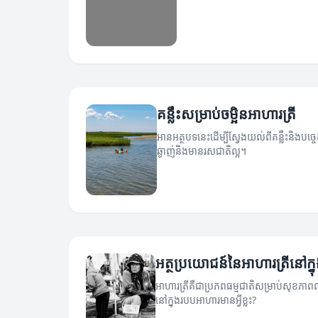
គន្លឹះសម្រាប់ចម្អិនអាហារត្រី
អានអត្ថបទនេះដើម្បីស្វែងយល់ពីគន្លឹះនិងបច្ចេ
ឆ្ងាញ់និងមានរសជាតិល្អ។
អត្ថប្រយោជន៍នៃអាហារត្រីនៅក្
អាហារត្រីគឺជាប្រភពធម្មជាតិសម្រាប់សុខភាពល្
នៅក្នុងរបបអាហារមានអ្វីខ្លះ?