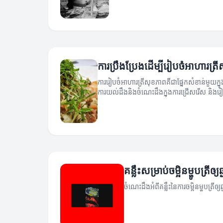
ការប្រឹងប្រែងដើម្បីរៀបចំអាហារត្រ
ការរៀបចំអាហារត្រីសុខភាពគឺជាផ្នែកសំខាន់មួយក
ការយល់ដឹងនិងចំណេះដឹងក្នុងការជ្រើសរើស និងរ
គន្លឹះសម្រាប់ចម្អិនម្ហូបត្រីឲ្យឆ
ចំណេះដឹងអំពីគន្លឹះនៃការចម្អិនម្ហូបត្រីឲ