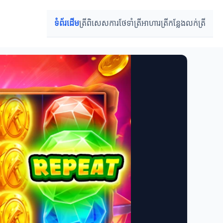
ទំព័រដើម
ត្រីពិសេស
ការថែទាំត្រី
អាហារត្រី
កន្លែងលក់ត្រី