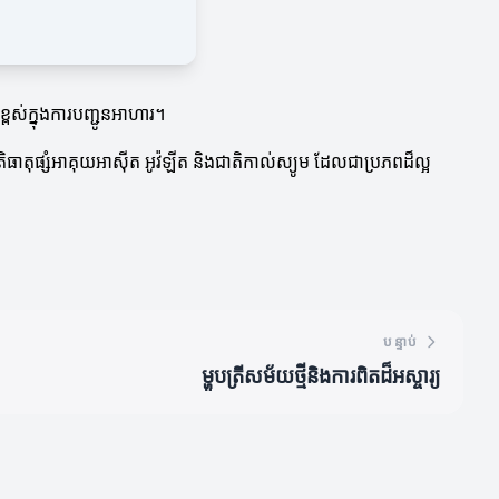
្ពស់ក្នុងការបញ្ជូនអាហារ។
ិធាតុផ្សំអាគុយអាស៊ីត អូវ៉ឡីត និងជាតិកាល់ស្យូម ដែលជាប្រភពដ៏ល្អ
បន្ទាប់
ម្ហូបត្រីសម័យថ្មីនិងការពិតដ៏អស្ចារ្យ