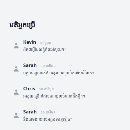
មតិអ្នកប្រើ
Kevin
៣ ថ្ងៃមុន
ពិតជាអ្វីដែលខ្ញុំកំពុងស្វែងរក។
Sarah
១០ នាទីមុន
អត្ថបទល្អណាស់! អរគុណសម្រាប់ការចែករំលែក។
Chris
១០ នាទីមុន
អរគុណច្រើនដែលបានផ្តល់ចំណេះដឹងថ្មីៗ។
Sarah
១០ នាទីមុន
នឹងតាមដានរាល់អត្ថបទបន្តទៀត។