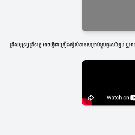
ត្រីសមុទ្រឬត្រីទន្លេ អាចធ្វើជាគ្រឿងផ្សំសំខាន់សម្រាប់ម្ហូបផ្ទះសម្បែង 