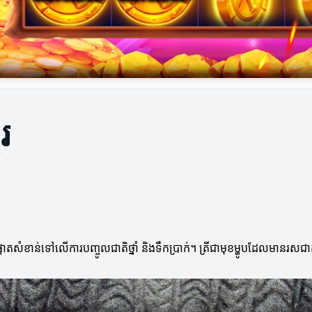
ែរ
្មៅ គឺផ្តោតសំខាន់ទៅលើការបញ្ចូលជាតិថ្នាំ និងទឹកប្រាក់។ ត្រីជាមុខម្ហូបដែលមានរស