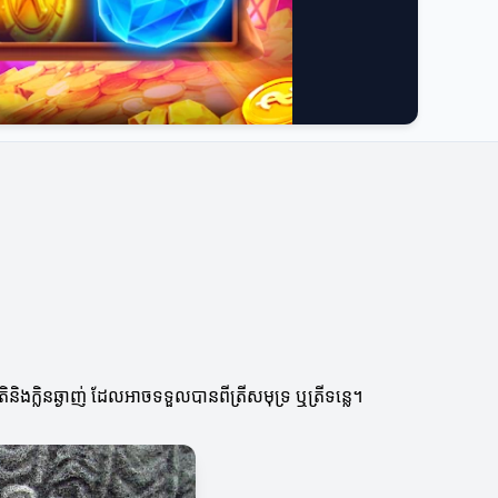
ជាតិនិងក្លិនឆ្ងាញ់ ដែលអាចទទួលបានពីត្រីសមុទ្រ ឬត្រីទន្លេ។