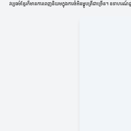
វប្បធម៌ខ្មែរក៏មានការពេញនិយមក្នុងការចំអិនម្ហូបត្រីជាច្រើន។ ឧទាហរណ៍ដូច