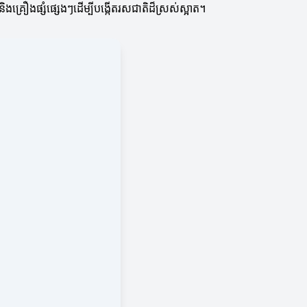
 និងគ្រឿងផ្សំផ្សេងៗដើម្បីបង្កើតរសជាតិដ៏ស្រស់ស្អាត។