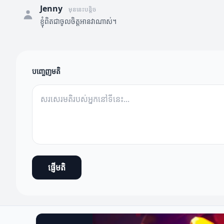
Jenny
មុននេះបន្តិច
ខ្ញុំពិតជាចូលចិត្តអានវាណាស់។
បញ្ចេញមតិ
ផ្ញើមតិ