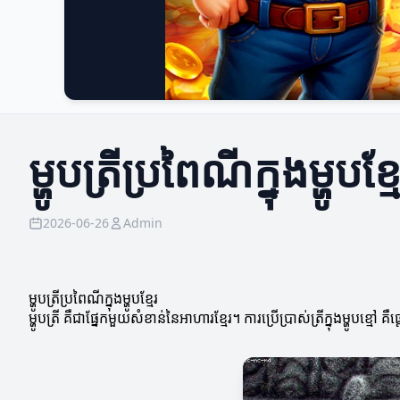
ម្ហូបត្រីប្រពៃណីក្នុងម្ហូបខ្ម
2026-06-26
Admin
ម្ហូបត្រីប្រពៃណីក្នុងម្ហូបខ្មែរ
ម្ហូបត្រី គឺជាផ្នែកមួយសំខាន់នៃអាហារខ្មែរ។ ការប្រើប្រាស់ត្រីក្នុងម្ហូបខ