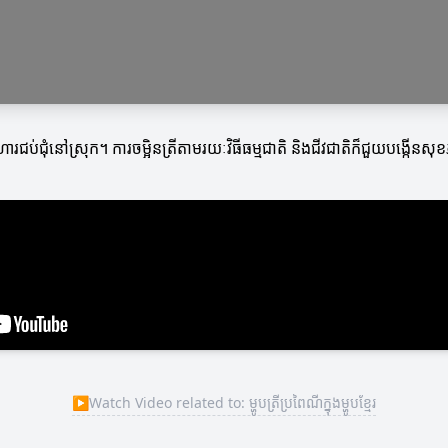
ឬអាហារជប់ជុំនៅស្រុក។ ការចម្អិនត្រីតាមរយៈវិធីធម្មជាតិ និងជីវជាតិក៏ជួយបង្កើ
▶
Watch Video related to: ម្ហូបត្រីប្រពៃណីក្នុងម្ហូបខ្មែរ