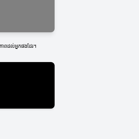
នសុខភាពដល់អ្នកផងដែរ។