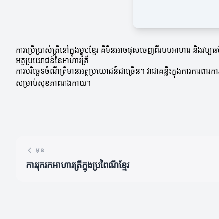
ការប្រើប្រាស់ត្រីនៅក្នុងម្ហូបខ្មែរ គឺមិនអាចផុសចេញពីរបបអាហារ និងវប្ប
អត្ថប្រយោជន៍នៃអាហារត្រី
ការបរិច្ឆេទចំណីត្រីមានអត្ថប្រយោជន៍ជាច្រើន។ វាជាគន្លឹះក្នុងការការព
សម្រាប់សុខភាពរាងកាយ។
មុន
ការរុករកអាហារត្រីក្នុងប្រពៃណីខ្មែរ