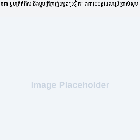
ជា ម្ហូបត្រីកំពឹស និងម្ហូបត្រីឆ្ងាញ់ផ្សេងៗទៀត។ វាជារូបមន្តដែលប្រើប្រាស់ស៊ុប