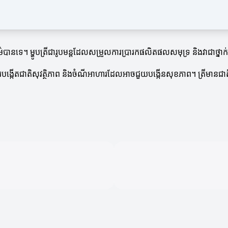
ធម៌បានទេ។ ម្ហូបត្រីជារូបមន្តដែលសម្រួលការប្រារកផលិតផលសមុទ្រ និងវាជាថ្នាក់ខ
ារការបង្កើតជាតិសុវត្ថិភាព និងចំណីអាហារដែលអាចជួយបង្កើនសុខភាព។ ត្រីមានជាត