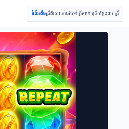
ទំព័រដើម
ត្រីពិសេស
ការថែទាំត្រី
អាហារត្រី
កន្លែងលក់ត្រី