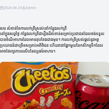
2026-06-24
Admin
សារៈសំខាន់នៃការលក់ត្រីស្រស់នៅកន្លែងលក់ត្រី
នៅក្នុងសព្វថ្ងៃ កន្លែងលក់ត្រីជារឿងដ៏សំខាន់សម្រាប់ប្រជាជនដែលចង់ទទួល
បានចំណីអាហារដែលមានតុបតែងជាងមុន។ ការលក់ត្រីស្រស់ផ្តល់នូវអត្ថ
ប្រយោជន៍ជាច្រើនសម្រាប់អតិថិជន ហើយវាជាផ្នែកមួយនៃកសិកម្មទឹកដែល
អាចថែរក្សាភាពរសើបនៃវប្បធម៍អាហារ។