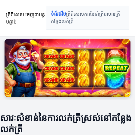
ត្រីពិសេស ចេញជាបន្ត
ទំព័រដើម
ត្រីពិសេស
ការថែទាំត្រី
អាហារត្រី
បន្ទាប់
កន្លែងលក់ត្រី
សារៈសំខាន់នៃការលក់ត្រីស្រស់នៅកន្លែង
លក់ត្រី