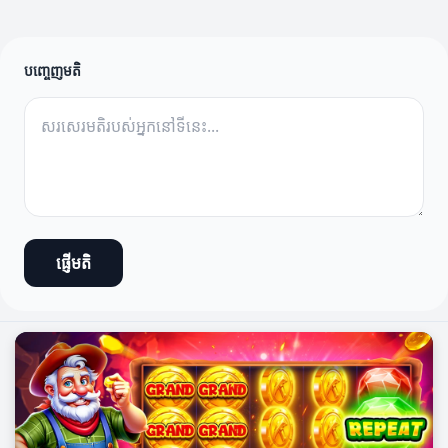
បញ្ចេញមតិ
ផ្ញើមតិ