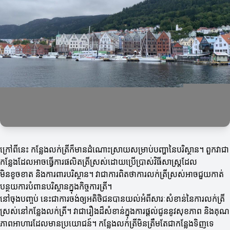
ក្រៅពីនេះ កន្លែងលក់ត្រីក៏មានដំណោះស្រាយសម្រាប់បញ្ហានៃបរិស្ថាន។ ពួកវាជា
កន្លែងដែលអាចធ្វើការផលិតត្រីស្រស់ដោយប្រើប្រាស់វិធីសាស្ត្រដែល
មិនខូចខាត និងការពារបរិស្ថាន។ វាជាការពិតថាការលក់ត្រីស្រស់អាចជួយកាត់
បន្ថយការបំពានបរិស្ថានក្នុងកិច្ចការត្រី។
នៅចុងបញ្ចប់ នេះជាការចង់ឲ្យអតិថិជនបានយល់អំពីសារៈសំខាន់នៃការលក់ត្រី
ស្រស់នៅកន្លែងលក់ត្រី។ វាជារឿងដ៏សំខាន់ក្នុងការផ្តល់ជូននូវសុខភាព និងគុណ
ភាពអាហារដែលមានប្រយោជន៍។ កន្លែងលក់ត្រីមិនត្រឹមតែជាកន្លែងទិញទេ