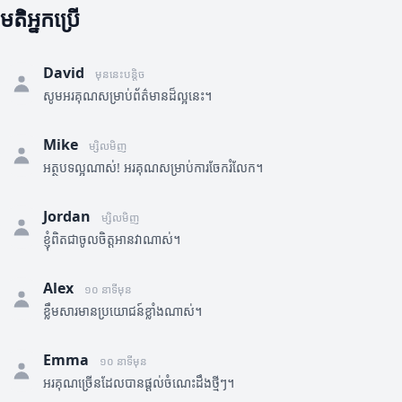
មតិអ្នកប្រើ
David
មុននេះបន្តិច
សូមអរគុណសម្រាប់ព័ត៌មានដ៏ល្អនេះ។
Mike
ម្សិលមិញ
អត្ថបទល្អណាស់! អរគុណសម្រាប់ការចែករំលែក។
Jordan
ម្សិលមិញ
ខ្ញុំពិតជាចូលចិត្តអានវាណាស់។
Alex
១០ នាទីមុន
ខ្លឹមសារមានប្រយោជន៍ខ្លាំងណាស់។
Emma
១០ នាទីមុន
អរគុណច្រើនដែលបានផ្តល់ចំណេះដឹងថ្មីៗ។