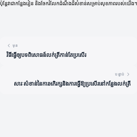
ប៉ុន្តែវាជាកន្លែងរៀន និងចែករំលែកដំណឹងដ៏សំខាន់សម្រាប់សុខភាពរបស់យើង។
មុន
វិធីធ្វើឲ្យបទពិសោធន៍លក់ត្រីកាន់តែប្រសើរ
បន្ទាប់
សារៈសំខាន់នៃការអភិរក្សនិងការធ្វើឱ្យប្រសើរនៅកន្លែងលក់ត្រី