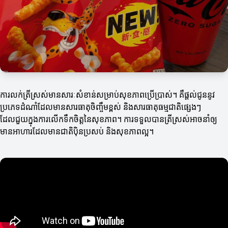
ការលក់ត្រីស្រស់មានសារៈសំខាន់សម្រាប់សុខភាពប្រើប្រាស់។ គឺផ្តល់ជូននូវ
ប្រភេទដំណាំដែលមានសារធាតុចិញ្ចឹមខ្ពស់ និងសារធាតុធម្មជាតិផ្សេងៗ
ដែលជួយក្នុងការលើកទឹកចិត្តនៃសុខភាព។ ការទទួលបានត្រីស្រស់អាចនាំឲ្យ
មានអាហារដែលមានជាតិប៉ិនប្រសប់ និងសុខភាពល្អ។