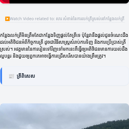
▶
Watch Video related to: សារៈសំខាន់នៃការលក់ត្រីស្រស់នៅកន្លែងលក់ត្រី
កន្លែងលក់ត្រីមិនត្រឹមតែជាកន្លែងទិញផ្តល់តែត្រីទេ ប៉ុន្តែវានឹងផ្តល់ជូនចំណេះដឹង
ដល់អតិថិជនអំពីកិច្ចការត្រី ដូចជាវិធីសាស្ត្រសំរាប់ការទិញ និងការប្រើប្រាស់ត្រី
ស្រស់។ អវត្តមាននៃការរៀនទៅវិញទៅមកនេះគឺធ្វើឲ្យអតិថិជនមានការយល់ដឹង
ល្អបន្ដរ និងជួយឲ្យពួកគេអាចធ្វើការជ្រើសរើសបានយ៉ាងត្រឹមត្រូវ។
📰
ត្រីពិសេស