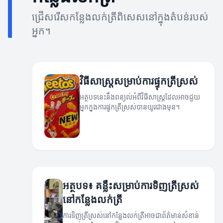
ជ្រើសរើសកន្លែងលក់ត្រីពិសេសនៅក្នុងតំបន់របស់
អ្នក។
វិធីសាស្ត្រសម្រាប់ការផ្ទុកត្រីស្រស់
អត្ថបទនេះនឹងពន្យល់អំពីវិធីសាស្ត្រដែលអាចជួយ
អ្នកក្នុងការផ្ទុកត្រីស្រស់បានយូរជាងមុន។
អត្ថបទ៖ គន្លឹះសម្រាប់ការទិញត្រីស្រស់
នៅកន្លែងលក់ត្រី
ការទិញត្រីស្រស់នៅកន្លែងលក់ត្រីអាចជាព័ត៌មានសំខាន់