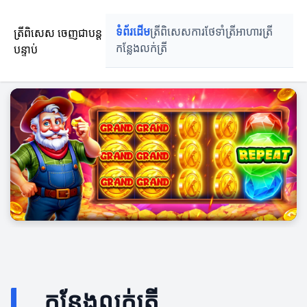
ត្រីពិសេស ចេញជាបន្ត
ទំព័រដើម
ត្រីពិសេស
ការថែទាំត្រី
អាហារត្រី
បន្ទាប់
កន្លែងលក់ត្រី
កន្លែងលក់ត្រី