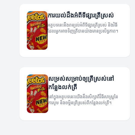
ការយល់ដឹងអំពីទីផ្សារត្រីស្រស់
អត្ថបទនេះនឹងពន្យល់អំពីទីផ្សារត្រីស្រស់ និងវិធី
ដែលអ្នកអាចទិញត្រីបានយ៉ាងមានប្រសិទ្ធភាព។
សម្រស់សម្រាប់ឲ្យត្រីស្រស់នៅ
កន្លែងលក់ត្រី
នៅក្នុងអត្ថបទនេះយើងនឹងសិក្សាពីវិធីសាស្រ្តនៃ
ការបូម និងចម្អិនត្រីស្រស់ពីកន្លែងលក់ត្រី។