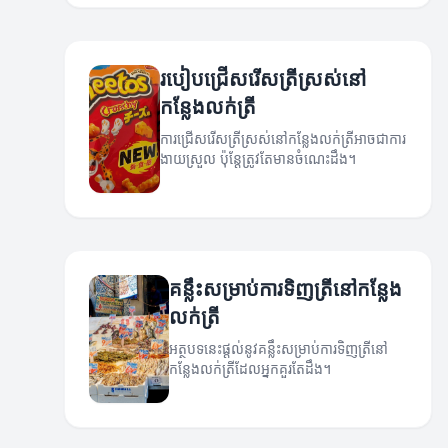
របៀបជ្រើសរើសត្រីស្រស់នៅ
កន្លែងលក់ត្រី
ការជ្រើសរើសត្រីស្រស់នៅកន្លែងលក់ត្រីអាចជាការ
ងាយស្រួល ប៉ុន្តែត្រូវតែមានចំណេះដឹង។
គន្លឹះសម្រាប់ការទិញត្រីនៅកន្លែង
លក់ត្រី
អត្ថបទនេះផ្តល់នូវគន្លឹះសម្រាប់ការទិញត្រីនៅ
កន្លែងលក់ត្រីដែលអ្នកគួរតែដឹង។