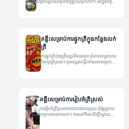
សម្រាប់អ្នកដែលចូលចិត្តម្ហូបសមូហភាព។ នៅក្នុងអត្ថបទ
នេះយើងនឹងមើលទៅលើគន្លឹះដើម្បីជួយអ្នកក្នុងការទិញត្រី
ឲ្យបានស្រស់ និងល្អប្រសើរ។
គន្លឹះសម្រាប់ការផ្ទុកត្រីក្នុងកន្លែងលក់
ត្រី
ការផ្ទុកត្រីយ៉ាងត្រឹមត្រូវគឺមានសារៈសំខាន់សម្រាប់ការ
ថែរក្សាត្រីស្រស់។ ចូរទស្សនាគន្លឹះទាំងអស់សម្រាប់ការ
ផ្ទុកត្រីនៅកន្លែងលក់ត្រី។
គន្លឹះសម្រាប់ការរៀបចំត្រីស្រស់
ការរៀបចំត្រីស្រស់អាចជាការងាយស្រួល ប៉ុន្តែត្រូវការ
បច្ចេកទេសជាក់លាក់។ អាននៅទីនេះដើម្បីស្វែងយល់
អំពីគន្លឹះសម្រាប់ការរៀបចំត្រីស្រស់។