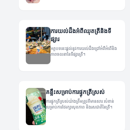
ការយល់ដឹងអំពីឈុតត្រីនិងទី
ផ្សារ
អត្ថបទនេះផ្តល់នូវការយល់ដឹងជ្រៅអំពីអំពើនិង
ភាពចលនានៃទីផ្សារត្រី។
គន្លឹះសម្រាប់ការផ្ទុកត្រីស្រស់
ការផ្ទុកត្រីស្រស់យ៉ាងត្រឹមត្រូវគឺមានសារៈសំខាន់
សម្រាប់ការថែរក្សាសុខភាព និងរសជាតិនៃត្រី។