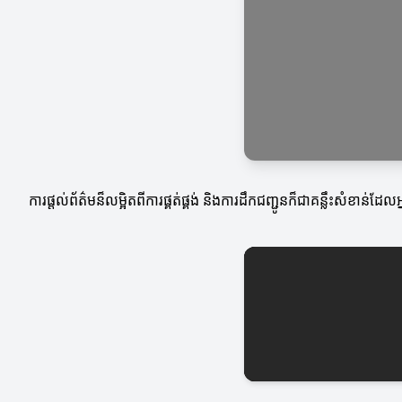
ការផ្តល់ព័ត៌មន៏លម្អិតពីការផ្គត់ផ្គង់ និងការដឹកជញ្ជូនក៏ជាគន្លឹះស