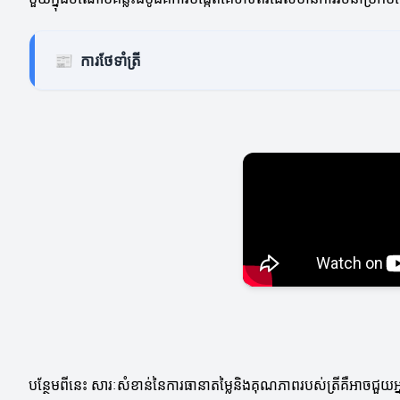
📰
ការថែទាំត្រី
បន្ថែមពីនេះ សារៈសំខាន់នៃការធានាតម្លៃនិងគុណភាពរបស់ត្រីគឺអាចជួយអ