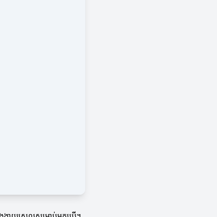
ងងាយស្រួលសម្រាប់អ្នកប្រើ។