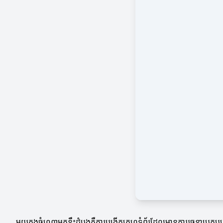
មួយក្នុងចំណោមគន្លឹះដំបូងគឺការបង្កើតគេហទំព័រដែលមានការរចនាប្រកប