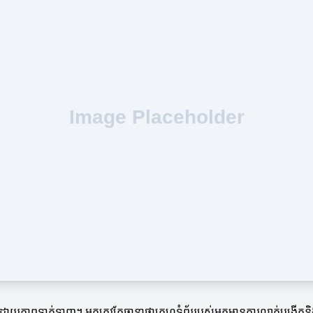
ដោយភាពទាក់ទាញ។ អ្នកត្រូវតែធានាថាគេហទំព័ររបស់អ្នកមានការលាក់បង្កើតនិ