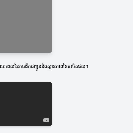
់ដឹងពីរយៈពេលនៃការដឹកជញ្ជូននិងស្ថានភាពនៃផលិតផល។