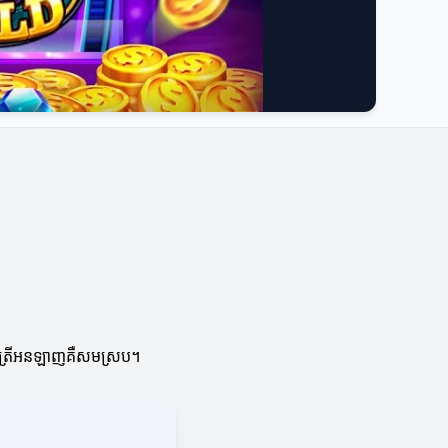
រលក់ត្រីអនឡាញគឺសមស្រប។