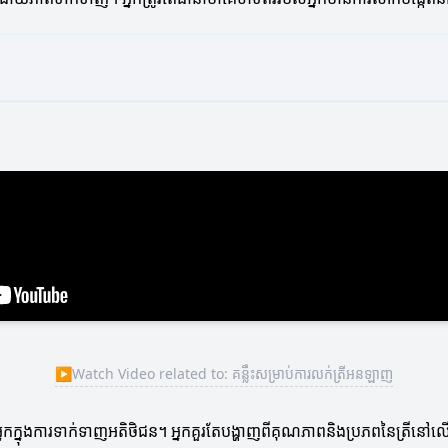
▶
Watch Video related to: គន្លឹះសម្រាប់ការលក់ត្រីអនឡាញ
្នកក្នុងការទាក់ទាញអតិថិជន។ អ្នកគួរតែបង្ហាញពីគុណភាពនិងប្រភពនៃត្រីនៅ