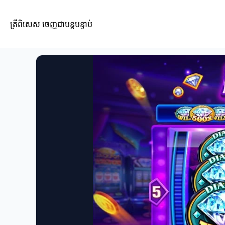
ត្រីពិសេស ចេញជាបន្តបន្ទាប់