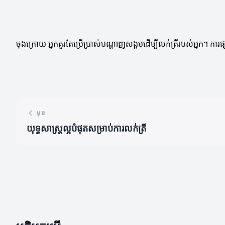
ចុងក្រោយ អ្នកគួរតែប្រើប្រាស់បណ្តាញសង្គមដើម្បីលក់ត្រីរបស់អ្នក។ ការ
មុន
យុទ្ធសាស្ត្រល្អបំផុតសម្រាប់ការលក់ត្រី