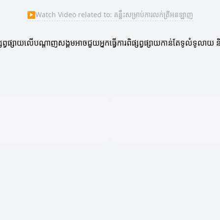
▶
Watch Video related to: គន្លឹះសម្រាប់ការលក់ត្រីអនឡាញ
ផ្សព្វផ្សាយលើបណ្តាញសង្គមអាចជួយអ្នកធ្វើការពិផ្សព្វផ្សាយកាន់តែទូលំទូលាយ 