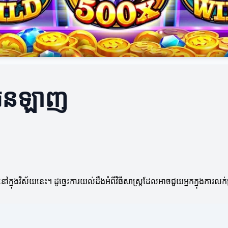
រីអនឡាញ
្មនៅក្នុងវិស័យនេះ។ ដូច្នេះការយល់ដឹងអំពីវិធីសាស្ត្រដែលអាចជួយអ្នកក្នុងកា