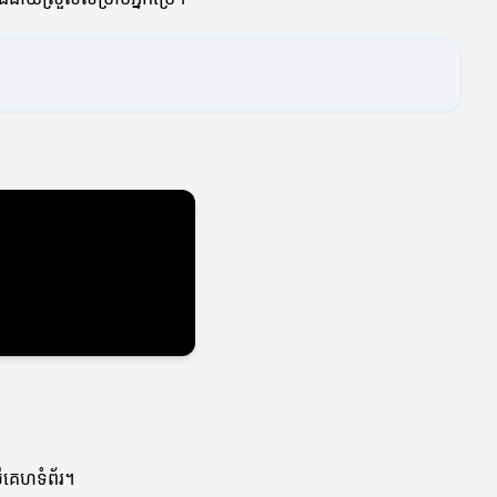
លើគេហទំព័រ។