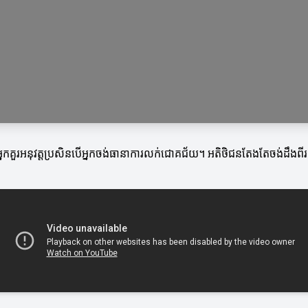
ំខាន់ដែលអ្នកគួរអនុវត្តប្រសិនបើអ្នកចង់ធានាការលក់ជោគជ័យ។ អតិថិជនតែងតែចង