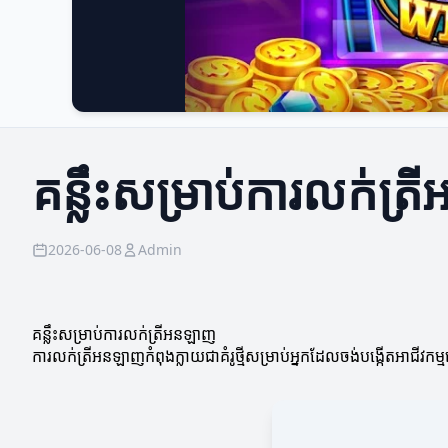
គន្លឹះសម្រាប់ការលក់ត្
2026-06-08
Admin
គន្លឹះសម្រាប់ការលក់ត្រីអនឡាញ
ការលក់ត្រីអនឡាញកំពុងក្លាយជាគំរូថ្មីសម្រាប់អ្នកដែលចង់បង្កើតអាជីវកម