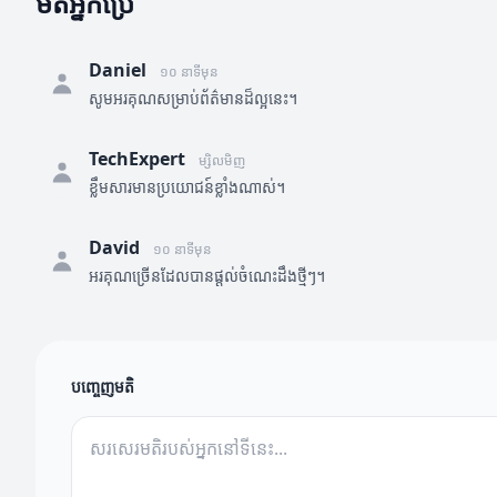
មតិអ្នកប្រើ
Daniel
១០ នាទីមុន
សូមអរគុណសម្រាប់ព័ត៌មានដ៏ល្អនេះ។
TechExpert
ម្សិលមិញ
ខ្លឹមសារមានប្រយោជន៍ខ្លាំងណាស់។
David
១០ នាទីមុន
អរគុណច្រើនដែលបានផ្តល់ចំណេះដឹងថ្មីៗ។
បញ្ចេញមតិ