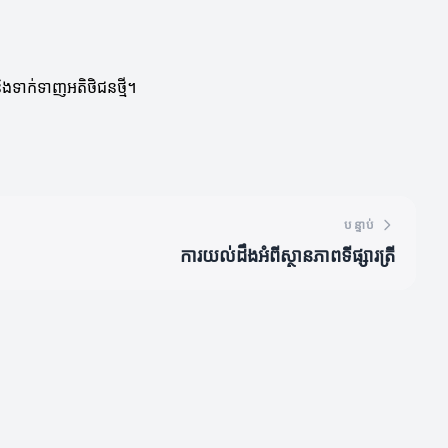
និងទាក់ទាញអតិថិជនថ្មី។
បន្ទាប់
ការយល់ដឹងអំពីស្ថានភាពទីផ្សារត្រី