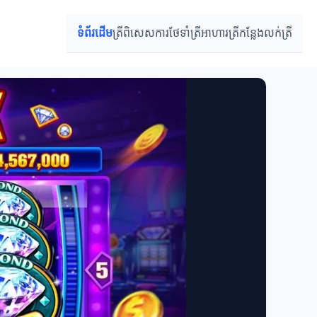
ទំព័រដើម
ត្រីពិសេស
ការថែទាំត្រី
អាហារត្រី
កន្លែងលក់ត្រី