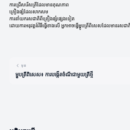
ការជ្រើសរើសត្រីដែលមានគុណភាព
គ្រឿងផ្សំដែលសាកសម
ការនាំយករសជាតិពីគ្រឿងផ្សំផ្សេងទៀត
ដោយការអនុវត្តន៍វិធីធ្វើខាងលើ អ្នកអាចធ្វើម្ហូបត្រីពិសេសដែលមានរស
មុន
ម្ហូបត្រីពិសេស៖ ការបង្កើតចំណីជាមួយត្រីថ្មី