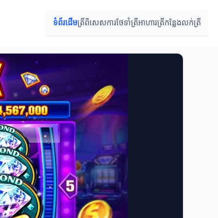
ទំព័រដើម
ត្រីពិសេស
ការថែទាំត្រី
អាហារត្រី
កន្លែងលក់ត្រី