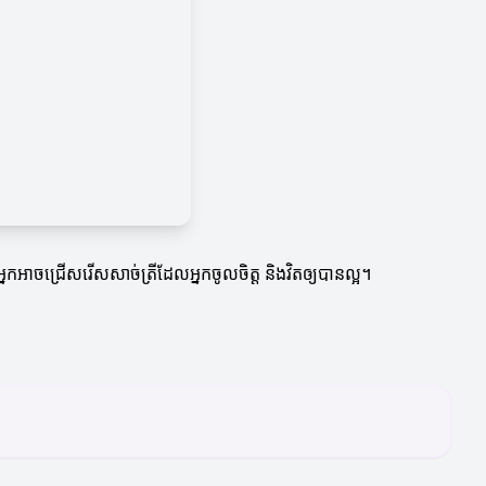
។ អ្នកអាចជ្រើសរើសសាច់ត្រីដែលអ្នកចូលចិត្ត និងវិតឲ្យបានល្អ។