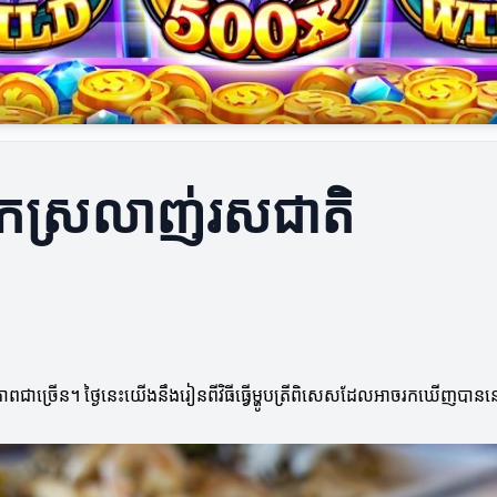
អ្នកស្រលាញ់រសជាតិ
ាពជាច្រើន។ ថ្ងៃនេះយើងនឹងរៀនពីវិធីធ្វើម្ហូបត្រីពិសេសដែលអាចរកឃើញបាននៅក