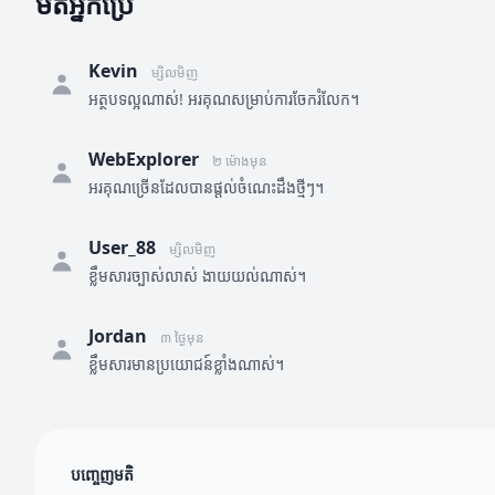
មតិអ្នកប្រើ
Kevin
ម្សិលមិញ
អត្ថបទល្អណាស់! អរគុណសម្រាប់ការចែករំលែក។
WebExplorer
២ ម៉ោងមុន
អរគុណច្រើនដែលបានផ្តល់ចំណេះដឹងថ្មីៗ។
User_88
ម្សិលមិញ
ខ្លឹមសារច្បាស់លាស់ ងាយយល់ណាស់។
Jordan
៣ ថ្ងៃមុន
ខ្លឹមសារមានប្រយោជន៍ខ្លាំងណាស់។
បញ្ចេញមតិ