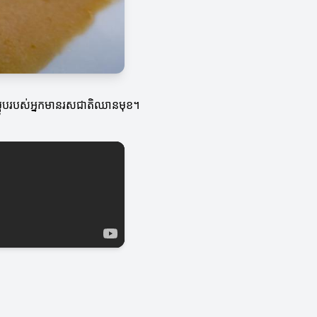
ឲ្យម្ហូបរបស់អ្នកមានរសជាតិឈានមុខ។