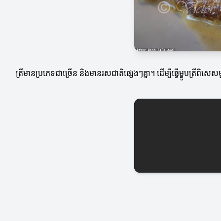
ត្រីមានប្រភេទជាច្រើន និងមានរសជាតិផ្សេងៗគ្នា។ ដើម្បីធ្វើម្ហូបត្រីព