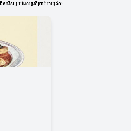
រជ្រើសរើសមួយដែលគួរឱ្យចាប់អារម្មណ៍។