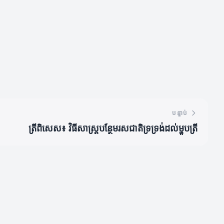
បន្ទាប់
ត្រីពិសេស៖ វិធីសាស្ត្របន្ថែមរសជាតិទ្រទ្រង់ដល់ម្ហូបត្រី