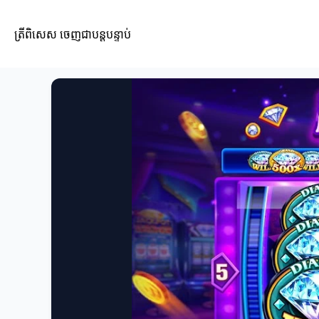
ត្រីពិសេស ចេញជាបន្តបន្ទាប់