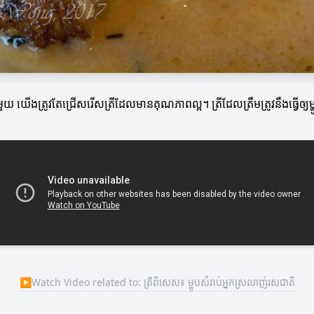
ិសេសមួយ យើងត្រូវតែជ្រើសរើសត្រីដែលមានគុណភាពល្អ។ ត្រីដែលត្រឹមត្រូវនឹងធ្វើ
▶
Watch Video related to: ត្រីពិសេស៖ ម្ហូបសំរាប់អ្នកស្រលាញ់រសជាតិ