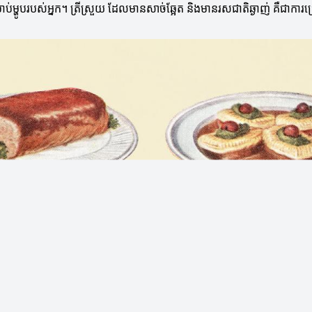
រាប់ម្ហូបរបស់អ្នក។ ត្រីស្រួយ ដែលមានសាច់ឆ្អែត និងមានរសជាតិឆ្ងាញ់ គឺជាកា