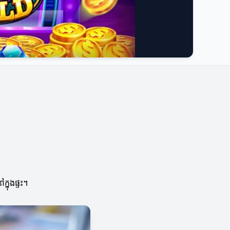
្នុងផ្ទះ។