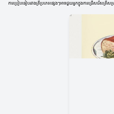
ការប្រៀបធៀបរវាងត្រីប្រភេទផ្សេងៗអាចជួយអ្នកក្នុងការជ្រើសរើសត្រីសម្