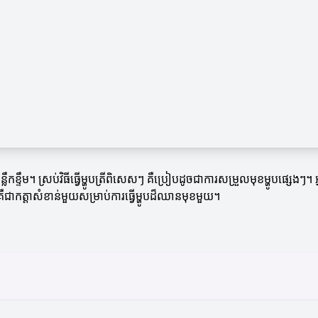
្លឹកខ្ទឹម។ ស្រប់វិធីធ្វើម្ហូបត្រីពិសេសៗ គឺប្រៀបដូចជាការសម្រួលមុខម្ហូបផ្សេងៗ
ជាកត្តាសំខាន់មួយសម្រាប់ការធ្វើម្ហូបដ៏ឈានមុខមួយ។