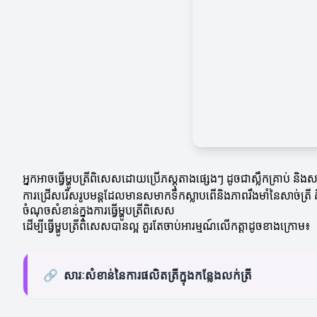
អ្នកអាចធ្វើម្ហូបត្រីពិសេសដោយប្រើភស្តុតាងផ្សេងៗ ដូចជាស្លឹកគ្រាប់ និងសន
ការជ្រើសរើសរូបមន្តដែលមានសមាកទឹកស្លាបពើនិងភាពរឹងមាំនៃសាច់ត្រី គឺ
ចំណុចសំខាន់ក្នុងការធ្វើម្ហូបត្រីពិសេស
ដើម្បីធ្វើម្ហូបត្រីពិសេសបានល្អ គួរតែចាប់អារម្មណ៍លើកត្តាដូចខាងក្រោម៖
🔗
សារៈសំខាន់នៃការផលិតត្រីក្នុងកន្លែងលក់ត្រី