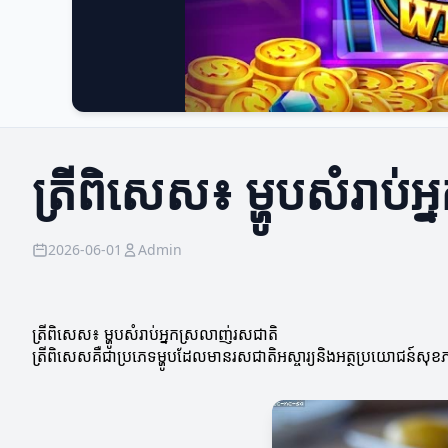
ត្រីពិសេស៖ ម្ហូបសំរាប់
2026-06-01
Admin
ត្រីពិសេស៖ ម្ហូបសំរាប់អ្នកស្រលាញ់រសជាតិ
ត្រីពិសេសគឺជាប្រភេទម្ហូបដែលមានរសជាតិអស្ចារ្យនិងអត្ថប្រយោជន៍សុខភ