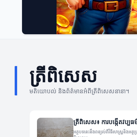
ត្រីពិសេស
មតិយោបល់ និងព័ត៌មានអំពីត្រីពិសេសនានា។
ត្រីពិសេស៖ ការបង្កើតវប្បធ
អត្ថបទនេះនឹងពន្យល់ពីវិធីសាស្រ្តនិងអត្ថ