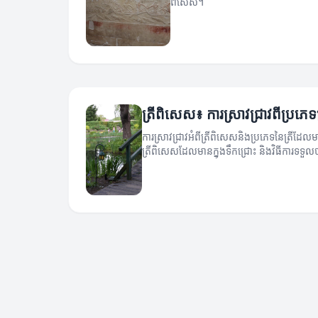
ពិសេស។
ត្រីពិសេស៖ ការស្រាវជ្រាវពីប្រភេ
ការស្រាវជ្រាវអំពីត្រីពិសេសនិងប្រភេទនៃត្រីដែ
ត្រីពិសេសដែលមានក្នុងទឹកជ្រោះ និងវិធីការទទួល