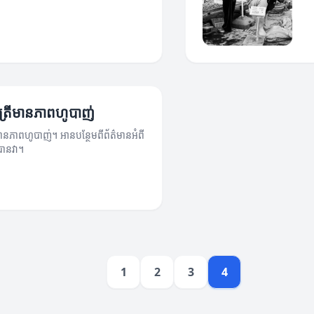
ទត្រីមានភាពហូបាញ់
លមានភាពហូបាញ់។ អានបន្ថែមពីព័ត៌មានអំពី
បានវា។
1
2
3
4