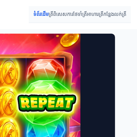
ទំព័រដើម
ត្រីពិសេស
ការថែទាំត្រី
អាហារត្រី
កន្លែងលក់ត្រី