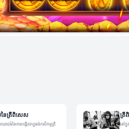
ម៌នៃត្រីពិសេស
ត្រី
ប្រយោជន៍នៃការបង្កើតវប្បធម៌កសិកម្មត្រី
នៅក្ន