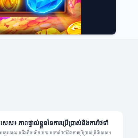
ពិសេស៖ ភាពផ្ទាល់ខ្លួននៃការប្រើប្រាស់និងការថែទាំ
ុងអត្ថបទនេះ យើងនឹងលើកយករបបការថែទាំនិងការប្រើប្រាស់ត្រីពិសេស។