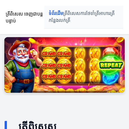
ត្រីពិសេស ចេញជាបន្ត
ទំព័រដើម
ត្រីពិសេស
ការថែទាំត្រី
អាហារត្រី
បន្ទាប់
កន្លែងលក់ត្រី
ត្រីពិសេស