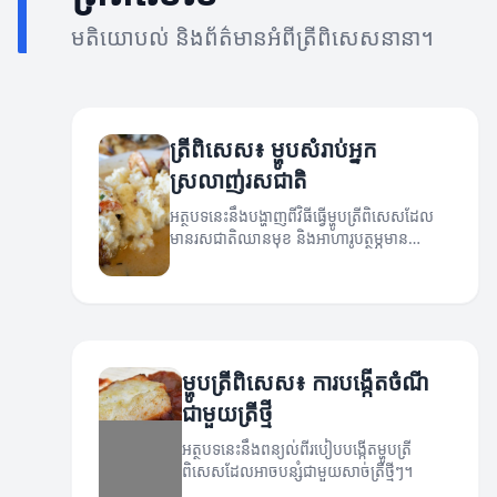
មតិយោបល់ និងព័ត៌មានអំពីត្រីពិសេសនានា។
ត្រីពិសេស៖ ម្ហូបសំរាប់អ្នក
ស្រលាញ់រសជាតិ
អត្ថបទនេះនឹងបង្ហាញពីវិធីធ្វើម្ហូបត្រីពិសេសដែល
មានរសជាតិឈានមុខ និងអាហារូបត្ថម្ភមាន
ប្រយោជន៍។
ម្ហូបត្រីពិសេស៖ ការបង្កើតចំណី
ជាមួយត្រីថ្មី
អត្ថបទនេះនឹងពន្យល់ពីរបៀបបង្កើតម្ហូបត្រី
ពិសេសដែលអាចបន្សំជាមួយសាច់ត្រីថ្មីៗ។