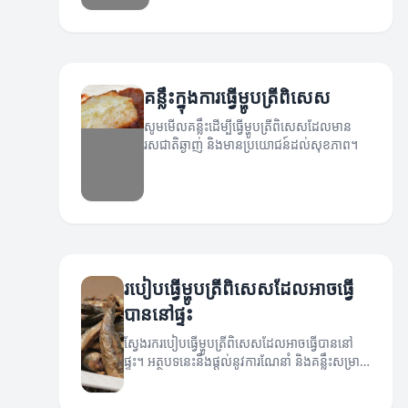
គន្លឹះក្នុងការធ្វើម្ហូបត្រីពិសេស
សូមមើលគន្លឹះដើម្បីធ្វើម្ហូបត្រីពិសេសដែលមាន
រសជាតិឆ្ងាញ់ និងមានប្រយោជន៍ដល់សុខភាព។
របៀបធ្វើម្ហូបត្រីពិសេសដែលអាចធ្វើ
បាននៅផ្ទះ
ស្វែងរករបៀបធ្វើម្ហូបត្រីពិសេសដែលអាចធ្វើបាននៅ
ផ្ទះ។ អត្ថបទនេះនឹងផ្តល់នូវការណែនាំ និងគន្លឹះសម្រាប់
អ្នកស្រលាញ់ការផ្លុះពន្លឺនៃអាហារប្រភេទត្រី។