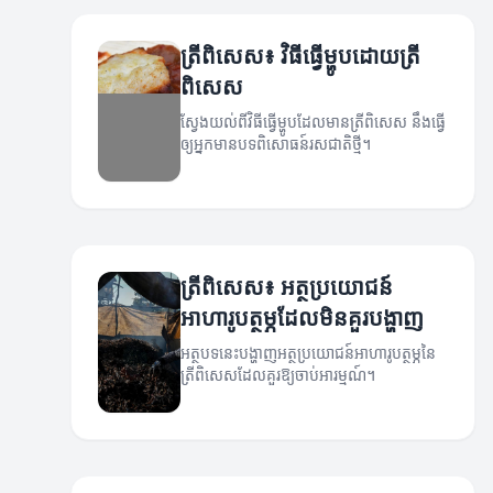
ត្រីពិសេស៖ វិធីធ្វើម្ហូបដោយត្រី
ពិសេស
ស្វែងយល់ពីវិធីធ្វើម្ហូបដែលមានត្រីពិសេស នឹងធ្វើ
ឲ្យអ្នកមានបទពិសោធន៍រសជាតិថ្មី។
ត្រីពិសេស៖ អត្ថប្រយោជន៍
អាហារូបត្ថម្ភដែលមិនគួរបង្ហាញ
អត្ថបទនេះបង្ហាញអត្ថប្រយោជន៍អាហារូបត្ថម្ភនៃ
ត្រីពិសេសដែលគួរឱ្យចាប់អារម្មណ៍។