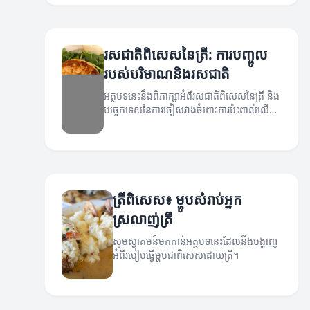
រសជាតិពិសេសនៃត្រី: ការបញ្ចូល
របស់បរិមាណនិងរសជាតិ
អត្ថបទនេះនឹងពិភាក្សាអំពីរសជាតិពិសេសនៃត្រី និង
បច្ចេកទេសនៃការចៀសវាងចំពោះការប៉ះពាល់លើ
រសជាតិ។
ត្រីពិសេស៖ ម្ហូបសំរាប់អ្នក
ស្រលាញ់ត្រី
សូមស្វាគមន៍មកកាន់អត្ថបទនេះដែលនឹងបង្ហាញ
អំពីរបៀបធ្វើម្ហូបជាពិសេសដោយត្រី។