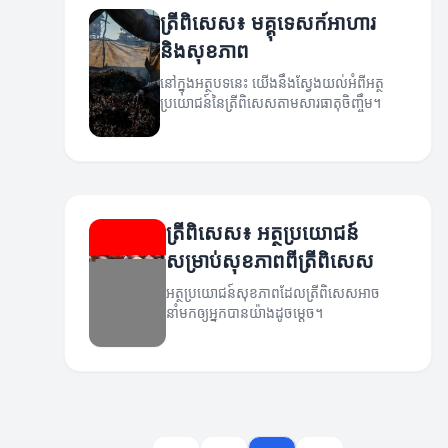
ត្រីពិសេស៖ មគ្គុទេសក์អាហារ
និងសុខភាព
នៅក្នុងអត្ថបទនេះ យើងនឹងស្វែងយល់អំពីអត្ថ
ប្រយោជន៍នៃត្រីពិសេសតាមសារធាតុចិញ្ចឹម។
ត្រីពិសេស៖ អត្ថប្រយោជន៍
សម្រាប់សុខភាពពីត្រីពិសេស
អត្ថប្រយោជន៍សុខភាពដែលត្រីពិសេសអាច
នាំមកឲ្យអ្នកបានយ៉ាងដូចម្តេច។