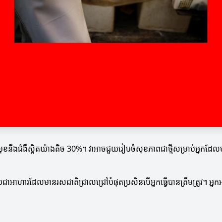
មុខនឹងជំងឺស្អិតយ៉ាងតិច 30%។ វាអាចជួយរៀបចំសុខភាពជាថ្មីសម្រាប់អ្នកដែ
ាអាហារដែលមានរសជាតិជ្រាលជ្រៅបំផុតប្រសិនបើអ្នកធ្វើបានត្រឹមត្រូវ។ អ្នកអាច