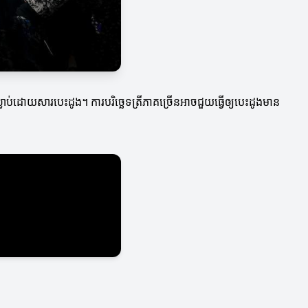
ាប់ដោយសារបេះដូង។ ការបរិច្ឆេទត្រីភាគច្រើនអាចជួយធ្វើឲ្យបេះដូងមាន