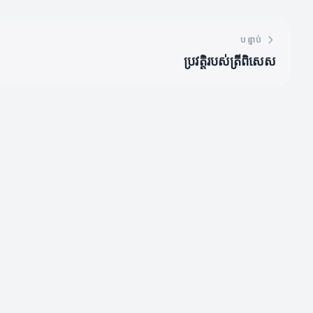
បន្ទាប់
ប្រវត្តិរបស់ត្រីពិសេស