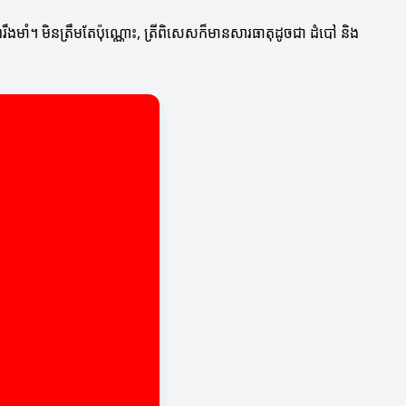
ងមាំ។ មិនត្រឹមតែប៉ុណ្ណោះ, ត្រីពិសេសក៏មានសារធាតុដូចជា ដំបៅ និង