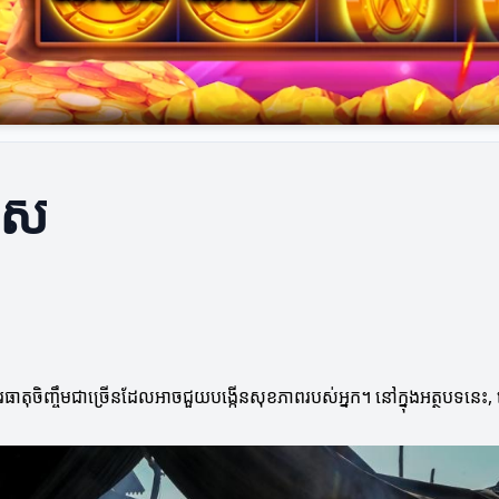
សេស
ិញ្ចឹមជាច្រើនដែលអាចជួយបង្កើនសុខភាពរបស់អ្នក។ នៅក្នុងអត្ថបទនេះ, យើង