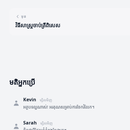
មុន
វិធីសាស្ត្រចាប់ត្រីពិសេស
មតិអ្នកប្រើ
Kevin
ម្សិលមិញ
អត្ថបទល្អណាស់! អរគុណសម្រាប់ការចែករំលែក។
Sarah
ម្សិលមិញ