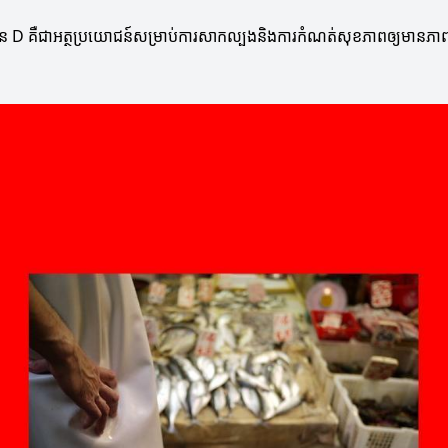
មីន D គឺជាអត្ថប្រយោជន៍សម្រាប់ការសាកល្បងនិងការកំណត់សុខភាពឲ្យមានភាពរឹ