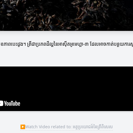
ភាពបេះដូង។ ត្រីជាប្រភពដ៏ល្អនៃអាស៊ីតអូមេហ្គា-៣ ដែលអាចកាត់បន្ថយការស្ល
▶
Watch Video related to: អត្ថប្រយោជន៍នៃត្រីពិសេស