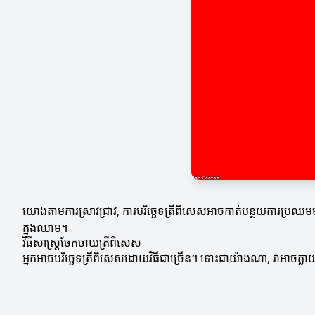
យោងតាមការស្រាវជ្រាវ, ការបរិច្ឆេទត្រីពិសេសអាចកាត់បន្ថយការប្រឈម
ក្នុងឈាម។
វិធីសាស្ត្រចែកចាយត្រីពិសេស
អ្នកអាចបរិច្ឆេទត្រីពិសេសដោយវិធីជាច្រើន។ ទោះជាយ៉ាងណា, វាអាចក្លាយជ