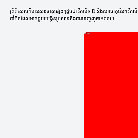
ត្រីពិសេសក៏មានសារធាតុផ្សេងៗដូចជា វីតាមីន D និងសារធាតុរ៉េន។ វីតា
កាំបិតដែលអាចជួយបង្កើនប្រសាទនិងការបញ្ចេញថាមពល។