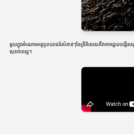
មួយក្នុងចំណោមអត្ថប្រយោជន៍សំខាន់ៗនៃត្រីពិសេសគឺវាអាចជួយបង្កើនសុខ
សុខភាពល្អ។