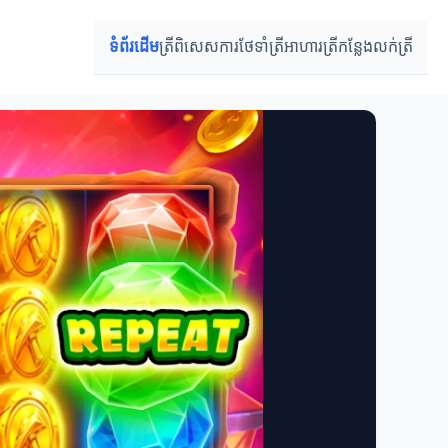
ទំព័រដើម
ត្រីពិសេស
ការថែទាំត្រី
អាហារត្រី
កន្លែងលក់ត្រី