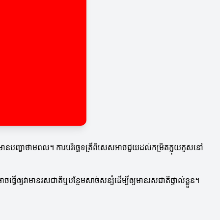
លមានបញ្ហាថាមពល។ ការបរិច្ឆេទត្រីពិសេសអាចជួយដល់កម្រិតក្លុយកូសនៅ
ធ្វើឲ្យវាមានរសជាតិឬបន្ថែមសាច់សន្សំដើម្បីឲ្យមានរសជាតិផ្ទាល់ខ្លួន។