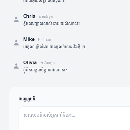
ពិតជាអ្វីដែលខ្ញុំកំពុងស្វែងរក។
Chris
២ ម៉ោងមុន
ខ្លឹមសារច្បាស់លាស់ ងាយយល់ណាស់។
Mike
២ ម៉ោងមុន
អរគុណច្រើនដែលបានផ្តល់ចំណេះដឹងថ្មីៗ។
Olivia
២ ម៉ោងមុន
ខ្ញុំពិតជាចូលចិត្តអានវាណាស់។
បញ្ចេញមតិ