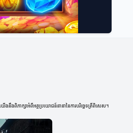
នឹងពិភាក្សាអំពីអត្ថប្រយោជន៍នានានៃការបរិច្ឆេទត្រីពិសេស។