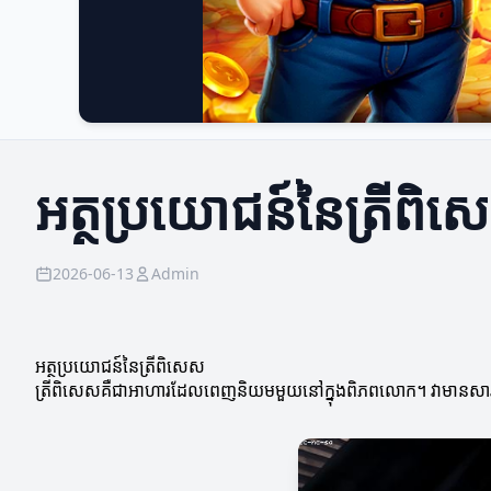
អត្ថប្រយោជន៍នៃត្រីពិ
2026-06-13
Admin
អត្ថប្រយោជន៍នៃត្រីពិសេស
ត្រីពិសេសគឺជាអាហារដែលពេញនិយមមួយនៅក្នុងពិភពលោក។ វាមានសារធាតុច