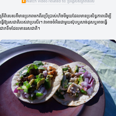
▶
Watch Video related to: ប្រវត្តិរបស់ត្រីពិសេស
ត្រីពិសេសគឺមានប្រភពមកពីរប្រើប្រាស់ហិចមីមួយដែលមានប្រសិទ្ធភាពដើម្បី
ធ្វើឱ្យរសជាតិរបស់វាប្រសើរ។ វាអាចចំអិនជាមួយស៊ុបឬសាច់ដុសឬអាចធ្វើ
ជាភទឹមដែលមានរសជាតិ។