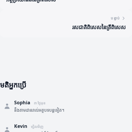
បន្ទាប់
រសជាតិពិសេសនៃត្រីពិសេស
មតិអ្នកប្រើ
Sophia
៣ ថ្ងៃមុន
នឹងតាមដានរាល់អត្ថបទបន្តទៀត។
Kevin
ម្សិលមិញ