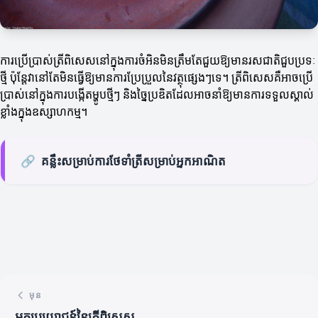
ការប្រើប្រាស់ត្រីពិសេសនៅក្នុងការចំអិនមិនត្រឹមតែជួយឱ្យមានរសជាតិជួបប្រទៈ
ថ្មី ប៉ុន្តែវានៅតែមិនធ្វើឱ្យមានការប្រែប្រួលនៃវត្ថុផ្សេងៗទេ។ ត្រីពិសេសគឺអាចប្រើ
ប្រាស់នៅក្នុងការបង្កើតម្ហូបថ្មីៗ និងច្នៃប្រឌិតដែលអាចនាំឱ្យមានការទទួលស្គាល់
ខ្លាំងក្នុងឧស្សាហកម្ម។
🔗
គន្លឹះសម្រាប់ការថែទាំត្រីសម្រាប់អ្នកអាណិត
មុន
អត្ថប្រយោជន៍នៃត្រីពិសេស