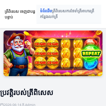
ត្រីពិសេស ចេញជាបន្ត
ទំព័រដើម
ត្រីពិសេស
ការថែទាំត្រី
អាហារត្រី
បន្ទាប់
កន្លែងលក់ត្រី
ប្រវត្តិរបស់ត្រីពិសេស
2026-06-14
Admin