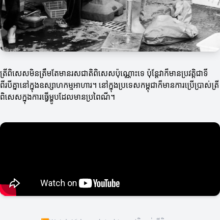
ត្រីពិសេសមិនត្រឹមតែមានរសជាតិពិសេសប៉ុណ្ណោះទេ ប៉ុន្តែវាក៏មានប្រវត្តិជាទី
ពីរបីគ្នានៅក្នុងឧស្សាហកម្មអាហារ។ នៅក្នុងប្រទេសកម្ពុជាក៏មានការប្រើប្រាស់ត្រី
ពិសេសក្នុងការធ្វើម្ហូបដែលមានប្រពៃណី។