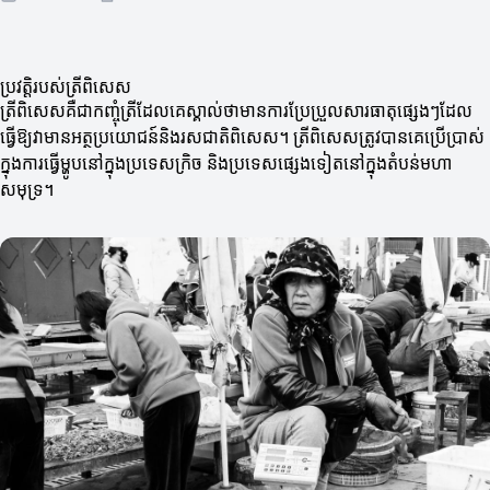
ប្រវត្តិរបស់ត្រីពិសេស
ត្រីពិសេសគឺជាកញ្ចុំត្រីដែលគេស្គាល់ថាមានការប្រែប្រួលសារធាតុផ្សេងៗដែល
ធ្វើឱ្យវាមានអត្ថប្រយោជន៍និងរសជាតិពិសេស។ ត្រីពិសេសត្រូវបានគេប្រើប្រាស់
ក្នុងការធ្វើម្ហូបនៅក្នុងប្រទេសក្រិច និងប្រទេសផ្សេងទៀតនៅក្នុងតំបន់មហា
សមុទ្រ។