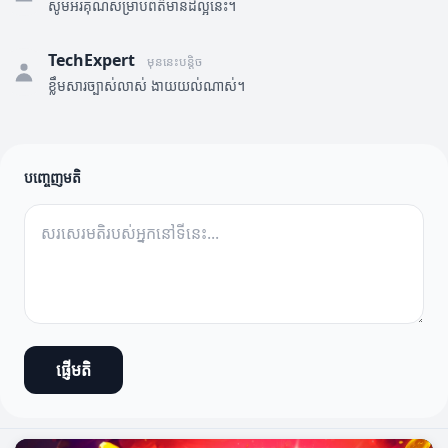
សូមអរគុណសម្រាប់ព័ត៌មានដ៏ល្អនេះ។
TechExpert
មុននេះបន្តិច
ខ្លឹមសារច្បាស់លាស់ ងាយយល់ណាស់។
បញ្ចេញមតិ
ផ្ញើមតិ